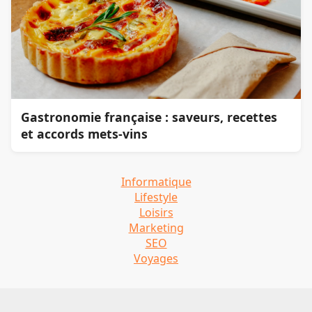
Gastronomie française : saveurs, recettes
et accords mets-vins
Informatique
Lifestyle
Loisirs
Marketing
SEO
Voyages