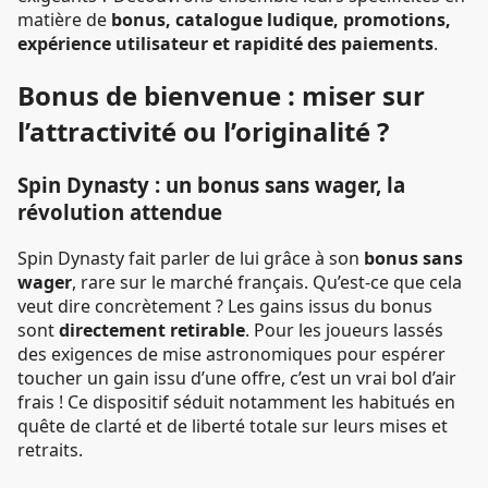
matière de
bonus, catalogue ludique, promotions,
expérience utilisateur et rapidité des paiements
.
Bonus de bienvenue : miser sur
l’attractivité ou l’originalité ?
Spin Dynasty : un bonus sans wager, la
révolution attendue
Spin Dynasty fait parler de lui grâce à son
bonus sans
wager
, rare sur le marché français. Qu’est-ce que cela
veut dire concrètement ? Les gains issus du bonus
sont
directement retirable
. Pour les joueurs lassés
des exigences de mise astronomiques pour espérer
toucher un gain issu d’une offre, c’est un vrai bol d’air
frais ! Ce dispositif séduit notamment les habitués en
quête de clarté et de liberté totale sur leurs mises et
retraits.