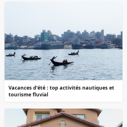
Vacances d'été : top activités nautiques et
tourisme fluvial