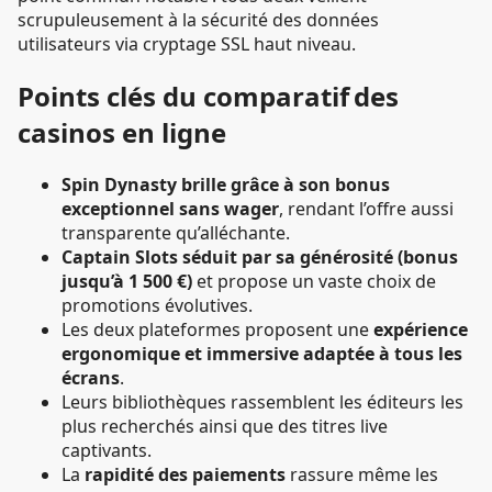
scrupuleusement à la sécurité des données
utilisateurs via cryptage SSL haut niveau.
Points clés du comparatif des
casinos en ligne
Spin Dynasty brille grâce à son bonus
exceptionnel sans wager
, rendant l’offre aussi
transparente qu’alléchante.
Captain Slots séduit par sa générosité (bonus
jusqu’à 1 500 €)
et propose un vaste choix de
promotions évolutives.
Les deux plateformes proposent une
expérience
ergonomique et immersive adaptée à tous les
écrans
.
Leurs bibliothèques rassemblent les éditeurs les
plus recherchés ainsi que des titres live
captivants.
La
rapidité des paiements
rassure même les